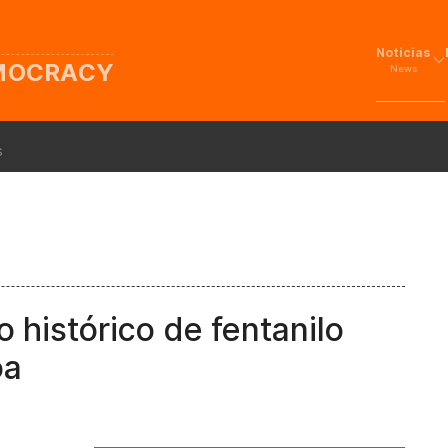
Noticias
EMOCRACY
News
s
 histórico de fentanilo
oa