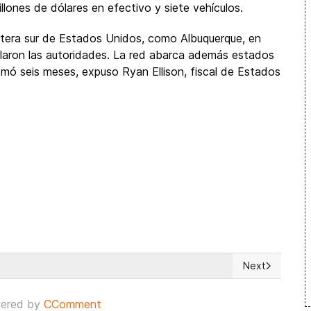
lones de dólares en efectivo y siete vehículos.
ntera sur de Estados Unidos, como Albuquerque, en
laron las autoridades. La red abarca además estados
ó seis meses, expuso Ryan Ellison, fiscal de Estados
Next
lica está de fiesta
Next article: 
ered by
CComment