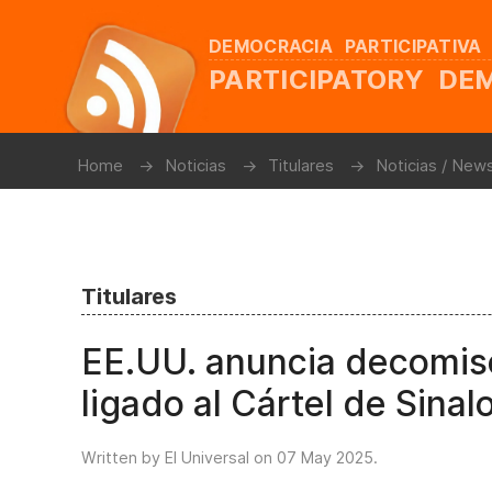
DEMOCRACIA PARTICIPATIVA
PARTICIPATORY D
Home
Noticias
Titulares
Noticias / New
Titulares
EE.UU. anuncia decomiso
ligado al Cártel de Sinal
Written by El Universal on
07 May 2025
.