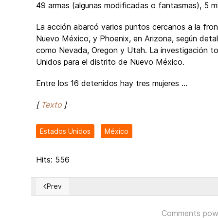
49 armas (algunas modificadas o fantasmas), 5 mil
La acción abarcó varios puntos cercanos a la fro
Nuevo México, y Phoenix, en Arizona, según detal
como Nevada, Oregon y Utah. La investigación tom
Unidos para el distrito de Nuevo México.
Entre los 16 detenidos hay tres mujeres ...
[
Texto
]
Estados Unidos
México
Hits: 556
Prev
Previous article: ¡HABEMUS PAPAM!... Y la Iglesia Cató
Comments pow