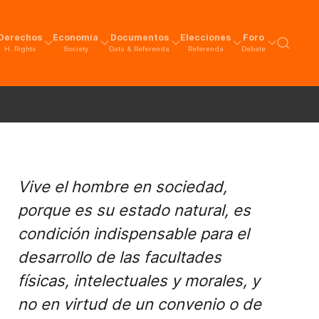
Derechos
Economía
Documentos
Elecciones
Foro
H. Rights
Society
Data & Referenda
Referenda
Debate
Vive el hombre en sociedad,
porque es su estado natural, es
condición indispensable para el
desarrollo de las facultades
físicas, intelectuales y morales, y
no en virtud de un convenio o de