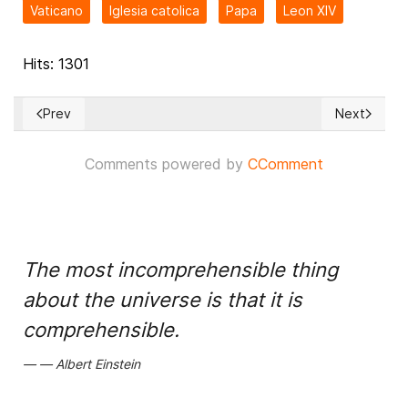
Vaticano
Iglesia catolica
Papa
Leon XIV
Hits: 1301
Prev
Next
Previous article: ¡ÚLTIMA HORA! La rueda de prensa presiden
Next article
Comments powered by
CComment
The most incomprehensible thing
about the universe is that it is
comprehensible.
Albert Einstein