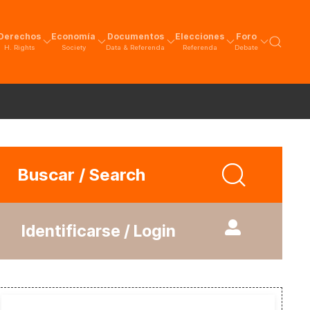
Derechos
Economía
Documentos
Elecciones
Foro
H. Rights
Society
Data & Referenda
Referenda
Debate
Buscar / Search
Identificarse / Login