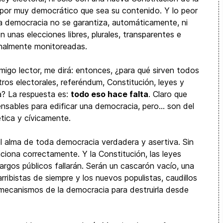
 por muy democrático que sea su contenido. Y lo peor
a democracia no se garantiza, automáticamente, ni
on unas elecciones libres, plurales, transparentes e
onalmente monitoreadas.
migo lector, me dirá: entonces, ¿para qué sirven todos
tros electorales, referéndum, Constitución, leyes y
a? La respuesta es:
todo eso hace falta
. Claro que
nsables para edificar una democracia, pero… son del
tica y cívicamente.
 el alma de toda democracia verdadera y asertiva. Sin
iona correctamente. Y la Constitución, las leyes
cargos públicos fallarán. Serán un cascarón vacío, una
rribistas de siempre y los nuevos populistas, caudillos
s mecanismos de la democracia para destruirla desde