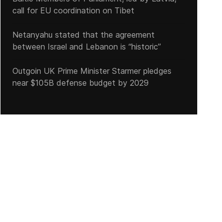
call for EU coordination on Tibet
Netanyahu stated that the agreement
between Israel and Lebanon is “historic”
Outgoin UK Prime Minister Starmer pledges
near $105B defense budget by 2029