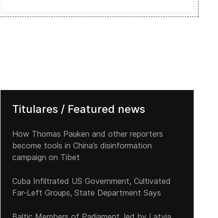
Titulares / Featured news
How Thomas Pauken and other reporters
become tools in China’s disinformation
campaign on Tibet
Cuba Infiltrated US Government, Cultivated
Far-Left Groups, State Department Says
Baltic Members of Parliament, led by Latvia,