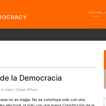
Noticias
EMOCRACY
News
 de la Democracia
 in
Cuba / Cuban Affairs
.
acia no es magia. No se construye solo con una
 ley electoral, ni solo con una nueva Constitución de la