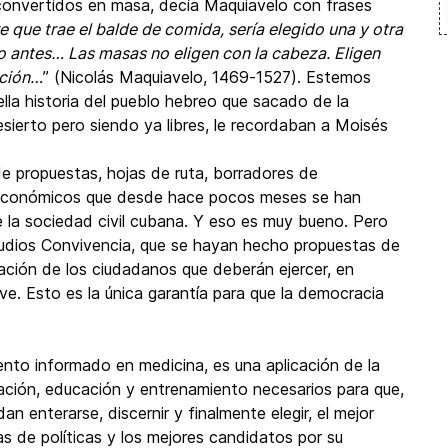
convertidos en masa, decía Maquiavelo con frases
e que trae el balde de comida, sería elegido una y otra
do antes… Las masas no eligen con la cabeza. Eligen
ación…
” (Nicolás Maquiavelo, 1469-1527). Estemos
la historia del pueblo hebreo que sacado de la
 desierto pero siendo ya libres, le recordaban a Moisés
 de propuestas, hojas de ruta, borradores de
y económicos que desde hace pocos meses se han
e la sociedad civil cubana. Y eso es muy bueno. Pero
tudios Convivencia, que se hayan hecho propuestas de
cación de los ciudadanos que deberán ejercer, en
ve. Esto es la única garantía para que la democracia
ento informado en medicina, es una aplicación de la
rmación, educación y entrenamiento necesarios para que,
n enterarse, discernir y finalmente elegir, el mejor
s de políticas y los mejores candidatos por su