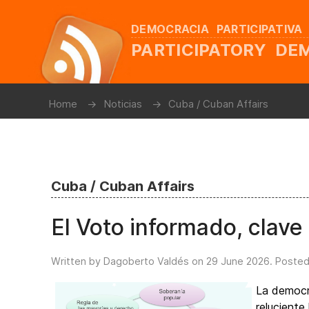
DEMOCRACIA PARTICIPATIVA
PARTICIPATORY D
Home
Noticias
Cuba / Cuban Affairs
Cuba / Cuban Affairs
El Voto informado, clave
Written by Dagoberto Valdés on
29 June 2026
. Posted
La democr
reluciente