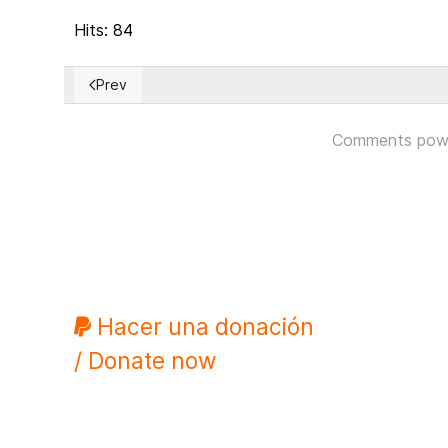
Hits: 84
Prev
Previous article: El castrismo frente al sistema demolib
Comments pow
Hacer una donación
/ Donate now