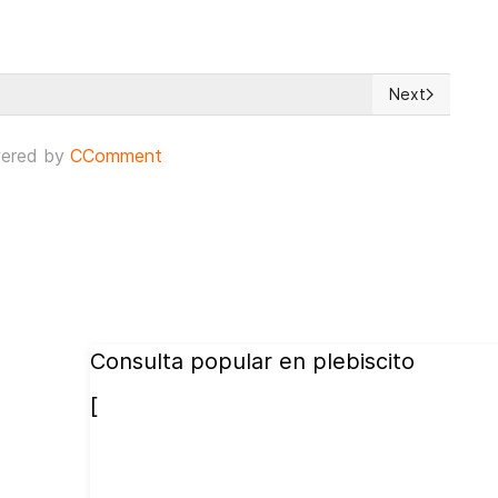
Next
eral: una reflexión crítica.
Next article:
ered by
CComment
Consulta popular en plebiscito
[