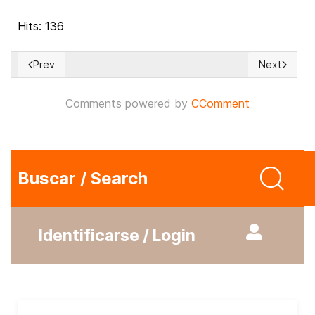
Hits: 136
Prev
Next
Previous article: Aumenta la presión internacional que apunt
Next articl
Comments powered by
CComment
Buscar / Search
Identificarse / Login