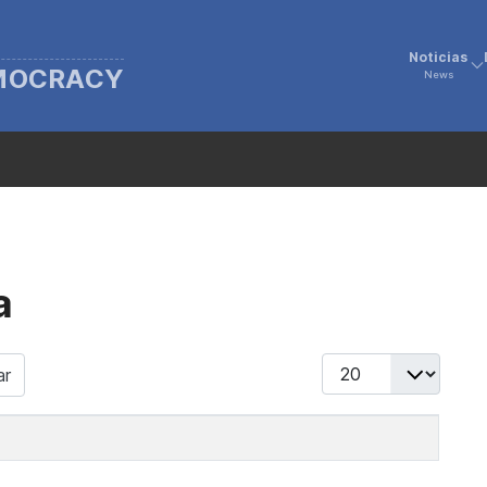
Noticias
EMOCRACY
News
a
Display #
ar