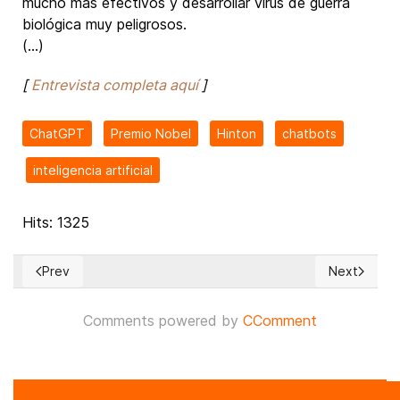
mucho más efectivos y desarrollar virus de guerra
biológica muy peligrosos.
(...)
[
Entrevista completa aquí
]
ChatGPT
Premio Nobel
Hinton
chatbots
inteligencia artificial
Hits: 1325
Prev
Next
Previous article: Artificial Intelligence: A Central Theme at
Next article
Comments powered by
CComment