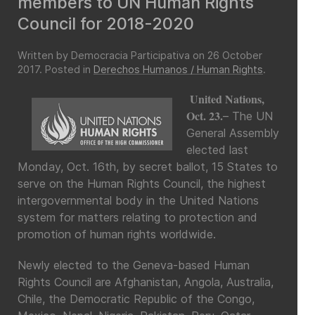
members to UN Human Rights
Council for 2018-2020
Written by Democracia Participativa on
26 October
2017
. Posted in
Derechos Humanos / Human Rights
.
United Nations,
Oct. 23.
– The UN
General Assembly
elected last
Monday, Oct. 16th, by secret ballot, 15 States to
serve on the Human Rights Council, the highest
intergovernmental body in the United Nations
system for matters relating to protection and
promotion of human rights worldwide.
Newly elected to the Geneva-based Human
Rights Council are Afghanistan, Angola, Australia,
Chile, the Democratic Republic of the Congo,