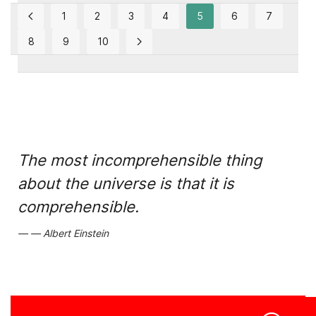
1
2
3
4
5
6
7
8
9
10
The most incomprehensible thing
about the universe is that it is
comprehensible.
Albert Einstein