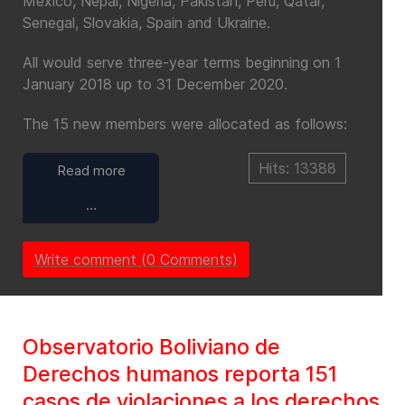
Mexico, Nepal, Nigeria, Pakistan, Peru, Qatar,
Senegal, Slovakia, Spain and Ukraine.
All would serve three-year terms beginning on 1
January 2018 up to 31 December 2020.
The 15 new members were allocated as follows:
Hits: 13388
Read more
…
Write comment (0 Comments)
Observatorio Boliviano de
Derechos humanos reporta 151
casos de violaciones a los derechos