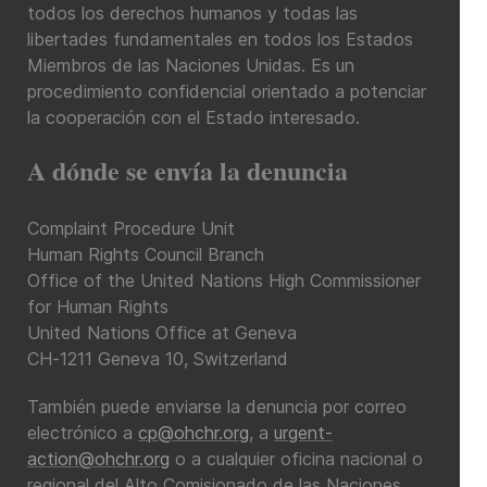
todos los derechos humanos y todas las
libertades fundamentales en todos los Estados
Miembros de las Naciones Unidas. Es un
procedimiento confidencial orientado a potenciar
la cooperación con el Estado interesado.
A dónde se envía la denuncia
Complaint Procedure Unit
Human Rights Council Branch
Office of the United Nations High Commissioner
for Human Rights
United Nations Office at Geneva
CH-1211 Geneva 10, Switzerland
También puede enviarse la denuncia por correo
electrónico a
cp@ohchr.org
, a
urgent-
action@ohchr.org
o a cualquier oficina nacional o
regional del Alto Comisionado de las Naciones