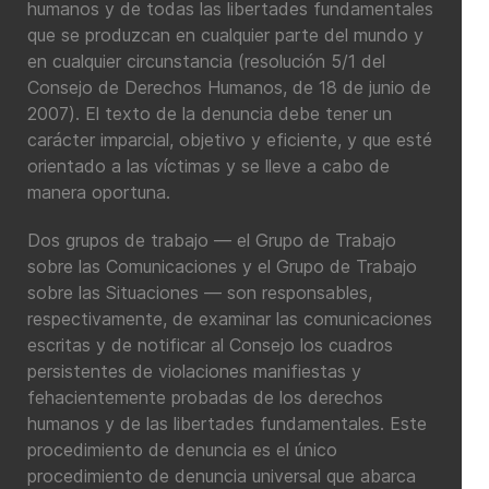
humanos y de todas las libertades fundamentales
que se produzcan en cualquier parte del mundo y
en cualquier circunstancia (resolución 5/1 del
Consejo de Derechos Humanos, de 18 de junio de
2007). El texto de la denuncia debe tener un
carácter imparcial, objetivo y eficiente, y que esté
orientado a las víctimas y se lleve a cabo de
manera oportuna.
Dos grupos de trabajo — el Grupo de Trabajo
sobre las Comunicaciones y el Grupo de Trabajo
sobre las Situaciones — son responsables,
respectivamente, de examinar las comunicaciones
escritas y de notificar al Consejo los cuadros
persistentes de violaciones manifiestas y
fehacientemente probadas de los derechos
humanos y de las libertades fundamentales. Este
procedimiento de denuncia es el único
procedimiento de denuncia universal que abarca