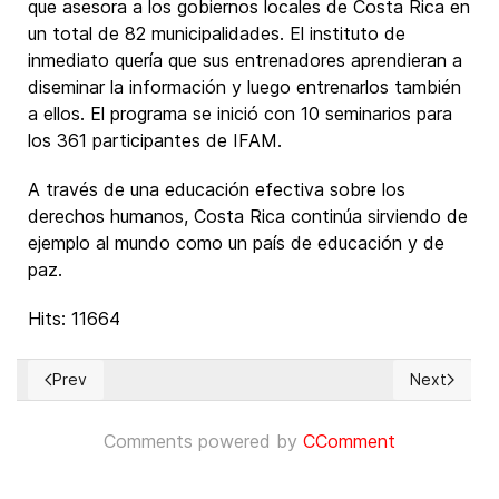
que asesora a los gobiernos locales de Costa Rica en
un total de 82 municipalidades. El instituto de
inmediato quería que sus entrenadores aprendieran a
diseminar la información y luego entrenarlos también
a ellos. El programa se inició con 10 seminarios para
los 361 participantes de IFAM.
A través de una educación efectiva sobre los
derechos humanos, Costa Rica continúa sirviendo de
ejemplo al mundo como un país de educación y de
paz.
Hits: 11664
Prev
Next
Previous article: Zenón de Citio, fundador del estoicismo y 
Next articl
Comments powered by
CComment