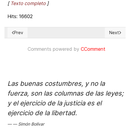
[
Texto completo
]
Hits: 16602
Prev
Next
Previous article: Observatorio Boliviano de Derechos human
Next articl
Comments powered by
CComment
Las buenas costumbres, y no la
fuerza, son las columnas de las leyes;
y el ejercicio de la justicia es el
ejercicio de la libertad.
Simón Bolívar