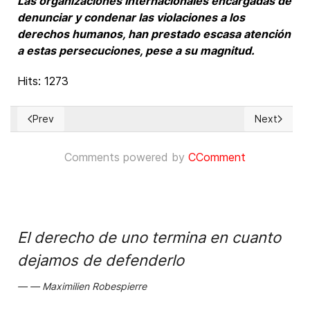
Las organizaciones internacionales encargadas de
denunciar y condenar las violaciones a los
derechos humanos, han prestado escasa atención
a estas persecuciones, pese a su magnitud.
Hits: 1273
Prev
Next
Previous article: Brutal asesinato del joven Manuel Guillén en 
Next articl
Comments powered by
CComment
El derecho de uno termina en cuanto
dejamos de defenderlo
Maximilien Robespierre