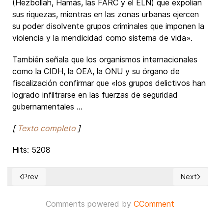
(Hezbollah, Hamás, las FARC y el ELN) que expolian
sus riquezas, mientras en las zonas urbanas ejercen
su poder disolvente grupos criminales que imponen la
violencia y la mendicidad como sistema de vida».
También señala que los organismos internacionales
como la CIDH, la OEA, la ONU y su órgano de
fiscalización confirmar que «los grupos delictivos han
logrado infiltrarse en las fuerzas de seguridad
gubernamentales ...
[
Texto completo
]
Hits: 5208
Prev
Next
Previous article: La dictadura de Maduro arremete contra l
Next article
Comments powered by
CComment