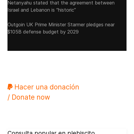
Netanyahu stated that the agreement between
Israel and Lebanon is “historic”
Outgoin UK Prime Minister Starmer pledges near
$105B defense budget by 2029
Hacer una donación
/ Donate now
Consulta popular en plebiscito