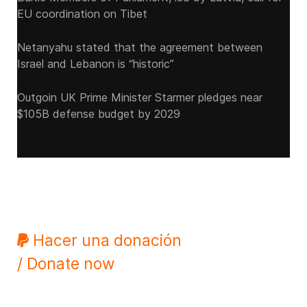
EU coordination on Tibet
Netanyahu stated that the agreement between
Israel and Lebanon is “historic”
Outgoin UK Prime Minister Starmer pledges near
$105B defense budget by 2029
Hacer una donación
/ Donate now