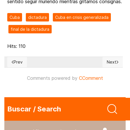
sentido seguir muriendo mientras gritamos consignas.
Cuba
dictadura
Cuba en crisis generalizada
final de la dictadura
Hits: 110
Prev
Next
Previous article: I Have Been Thinking… (157)
Next article
Comments powered by
CComment
Buscar / Search