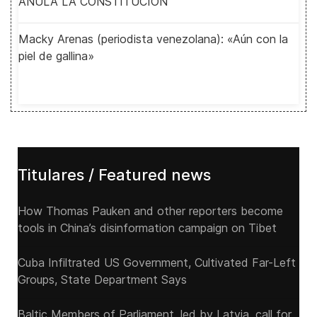
ANULA LA CONSTITUCIÓN
Macky Arenas (periodista venezolana): «Aún con la
piel de gallina»
Titulares / Featured news
How Thomas Pauken and other reporters become
tools in China’s disinformation campaign on Tibet
Cuba Infiltrated US Government, Cultivated Far-Left
Groups, State Department Says
Baltic Members of Parliament, led by Latvia, call for