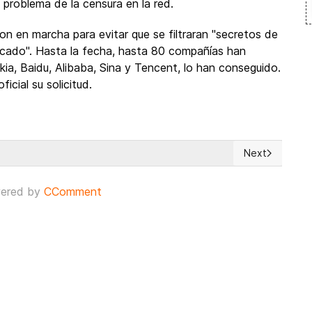
 problema de la censura en la red.
eron en marcha para evitar que se filtraran "secretos de
ficado". Hasta la fecha, hasta 80 compañías han
okia, Baidu, Alibaba, Sina y Tencent, lo han conseguido.
cial su solicitud.
Next
 'controlar Internet no es la solución'
Next article: 
ered by
CComment