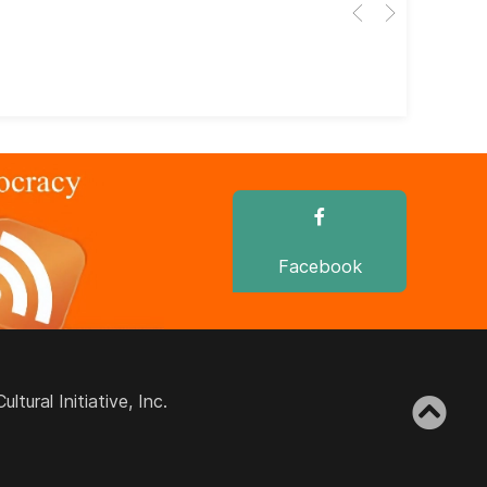
Her
dir
dir
Facebook
ural Initiative, Inc.