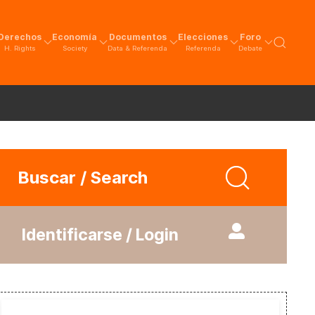
Derechos
Economía
Documentos
Elecciones
Foro
H. Rights
Society
Data & Referenda
Referenda
Debate
Buscar / Search
Identificarse / Login