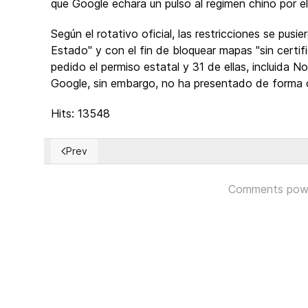
que Google echara un pulso al régimen chino por el
Según el rotativo oficial, las restricciones se pusi
Estado" y con el fin de bloquear mapas "sin certi
pedido el permiso estatal y 31 de ellas, incluida N
Google, sin embargo, no ha presentado de forma ofi
Hits: 13548
Prev
Previous article: El autor de 'La ética hacker' cree que
Comments pow