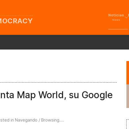
Noticias
EMOCRACY
News
enta Map World, su Google
osted in
Navegando / Browsing...
.