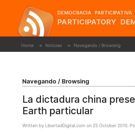
DEMOCRACIA PARTICIPATIVA
PARTICIPATORY D
Home
Noticias
Navegando / Browsing
Navegando / Browsing
La dictadura china pres
Earth particular
Written by LibertadDigital.com on
25 October 2010
. P