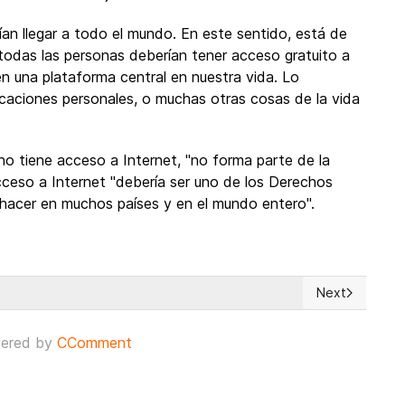
ían llegar a todo el mundo. En este sentido, está de
todas las personas deberían tener acceso gratuito a
en una plataforma central en nuestra vida. Lo
icaciones personales, o muchas otras cosas de la vida
no tiene acceso a Internet, "no forma parte de la
cceso a Internet "debería ser uno de los Derechos
hacer en muchos países y en el mundo entero".
Next
Facebook pero no tenemos ni idea...
Next article: 
ered by
CComment