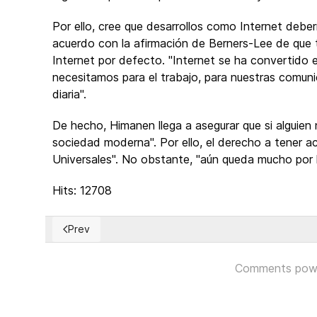
Por ello, cree que desarrollos como Internet deber
acuerdo con la afirmación de Berners-Lee de que 
Internet por defecto. "Internet se ha convertido 
necesitamos para el trabajo, para nuestras comun
diaria".
De hecho, Himanen llega a asegurar que si alguien 
sociedad moderna". Por ello, el derecho a tener a
Universales". No obstante, "aún queda mucho por 
Hits: 12708
Prev
Previous article: Pensamos que sabemos todo sobre 
Comments pow