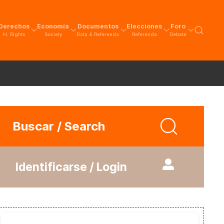
Derechos
Economía
Documentos
Elecciones
Foro
H. Rights
Society
Data & Referenda
Referenda
Debate
Buscar / Search
Identificarse / Login