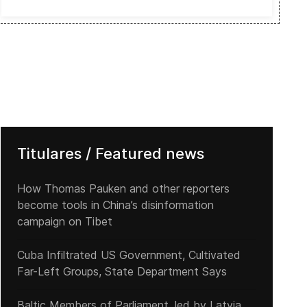
Titulares / Featured news
How Thomas Pauken and other reporters
become tools in China’s disinformation
campaign on Tibet
Cuba Infiltrated US Government, Cultivated
Far-Left Groups, State Department Says
Baltic Members of Parliament, led by Latvia,