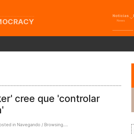
Noticias
EMOCRACY
News
ker' cree que 'controlar
'
Posted in
Navegando / Browsing...
.