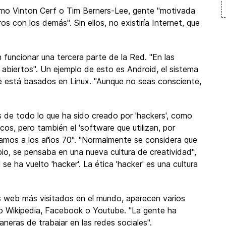
como Vinton Cerf o Tim Berners-Lee, gente "motivada
os con los demás". Sin ellos, no existiría Internet, que
 funcionar una tercera parte de la Red. "En las
biertos". Un ejemplo de esto es Android, el sistema
ue está basados en Linux. "Aunque no seas consciente,
 de todo lo que ha sido creado por 'hackers', como
cos, pero también el 'software que utilizan, por
eríamos a los años 70". "Normalmente se considera que
ncipio, se pensaba en una nueva cultura de creatividad",
 se ha vuelto 'hacker'. La ética 'hacker' es una cultura
ios web más visitados en el mundo, aparecen varios
mo Wikipedia, Facebook o Youtube. "La gente ha
neras de trabajar en las redes sociales".