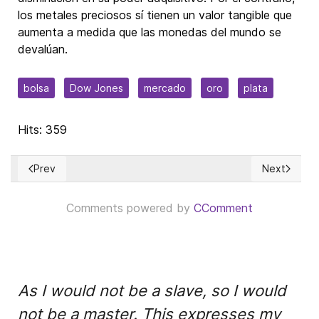
los metales preciosos sí tienen un valor tangible que
aumenta a medida que las monedas del mundo se
devalúan.
bolsa
Dow Jones
mercado
oro
plata
Hits: 359
Prev
Next
Previous article: Una ojeada aclaratoria a la crisis del petról
Next article
Comments powered by
CComment
As I would not be a slave, so I would
not be a master. This expresses my