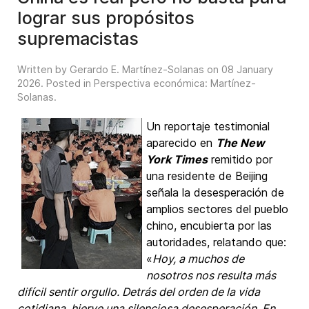
lograr sus propósitos
supremacistas
Written by Gerardo E. Martínez-Solanas on
08 January
2026
. Posted in
Perspectiva económica: Martínez-
Solanas
.
Un reportaje testimonial
aparecido en
The New
York Times
remitido por
una residente de Beijing
señala la desesperación de
amplios sectores del pueblo
chino, encubierta por las
autoridades, relatando que:
«
Hoy, a muchos de
nosotros nos resulta más
difícil sentir orgullo. Detrás del orden de la vida
cotidiana, hierve una silenciosa desesperación. En