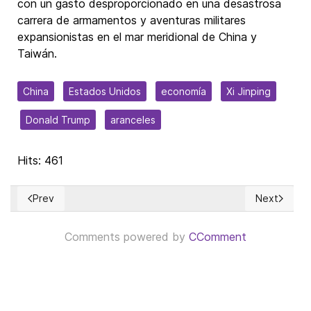
con un gasto desproporcionado en una desastrosa
carrera de armamentos y aventuras militares
expansionistas en el mar meridional de China y
Taiwán.
China
Estados Unidos
economía
Xi Jinping
Donald Trump
aranceles
Hits: 461
Prev
Next
Previous article: El Mercado de Valores continúa alimentando
Next article
Comments powered by
CComment