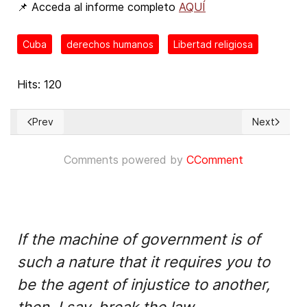
📌 Acceda al informe completo
AQUÍ
Cuba
derechos humanos
Libertad religiosa
Hits: 120
Prev
Next
Previous article: European Court of Human Rights decides to 
Next articl
Comments powered by
CComment
If the machine of government is of
such a nature that it requires you to
be the agent of injustice to another,