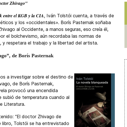
octor Zhivago"
k entre el KGB y la CIA
, Iván Tolstói cuenta, a través de
oviéticos y los «occidentales». Borís Pasternak soñaba
hivago al Occidente, a manos seguras, eso creía él,
por el bolchevismo, aún recordaba las normas de
y respetara el trabajo y la libertad del artista.
ago”, de Borís Pasternak
ños a investigar sobre el destino de
vago, de Borís Pasternak,
ovela provocó una encendida
ue subió de temperatura cuando al
 Literatura.
ontenido: “El doctor Zhivago de
 libro, Tolstói se ha entrevistado