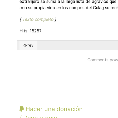
extranjero se suma a la larga lista de agravios que
con su propia vida en los campos del Gulag su recha
[
Texto completo
]
Hits: 15257
Prev
Previous article: Herejes
Comments pow
Hacer una donación
/ Donate now