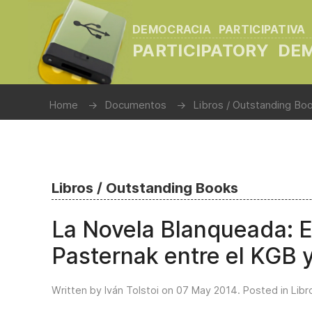
DEMOCRACIA PARTICIPATIVA
PARTICIPATORY D
Home
Documentos
Libros / Outstanding Bo
Libros / Outstanding Books
La Novela Blanqueada: E
Pasternak entre el KGB y
Written by Iván Tolstoi on
07 May 2014
. Posted in
Lib