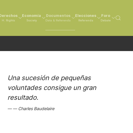
Derechos
Economía
Documentos
Elecciones
Foro
H. Rights
Society
Data & Referenda
Referenda
Debate
Una sucesión de pequeñas
voluntades consigue un gran
resultado.
Charles Baudelaire