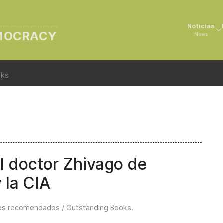
Noticias
EMOCRACY
News
oks
l doctor Zhivago de
 la CIA
ros recomendados / Outstanding Books
.