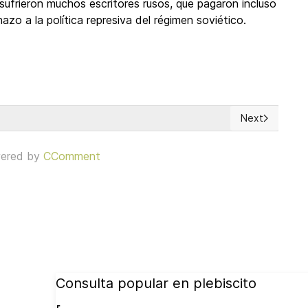
 sufrieron muchos escritores rusos, que pagaron incluso
zo a la política represiva del régimen soviético.
Next
Next article: 
ered by
CComment
Consulta popular en plebiscito