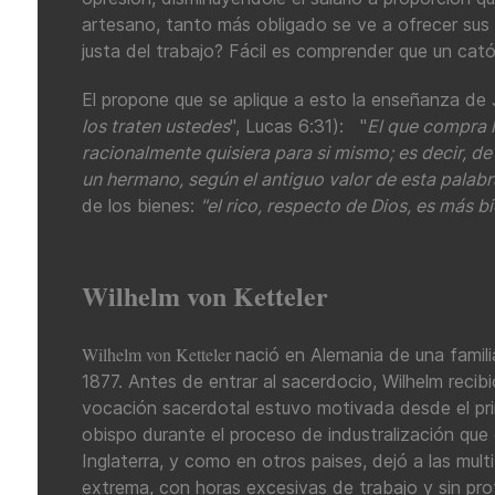
artesano, tanto más obligado se ve a ofrecer sus
justa del trabajo? Fácil es comprender que un católi
El propone que se aplique a esto la enseñanza de 
los traten ustedes
", Lucas 6:31): "
El que compra l
racionalmente quisiera para si mismo; es decir, de
un hermano, según el antiguo valor de esta palabr
de los bienes:
"el rico, respecto de Dios, es más b
Wilhelm von Ketteler
Wilhelm von Ketteler
nació en Alemania de una famil
1877. Antes de entrar al sacerdocio, Wilhelm recibi
vocación sacerdotal estuvo motivada desde el pri
obispo durante el proceso de industralización que
Inglaterra, y como en otros paises, dejó a las mul
extrema, con horas excesivas de trabajo y sin pr