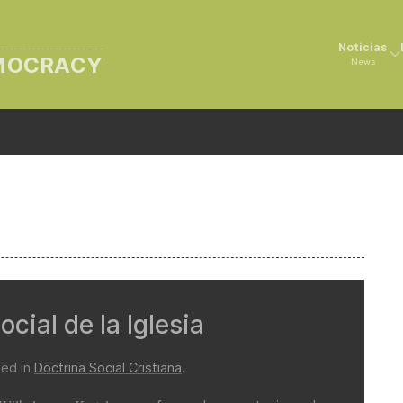
Noticias
EMOCRACY
News
cial de la Iglesia
ted in
Doctrina Social Cristiana
.