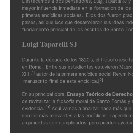
Luigi Taparelli SJ
Destacamos a dos pensadores,
y
mayor influencia inmediata en la formacion de los
primeras encíclicas sociales. Ellos dos fueron pr
países, así que luce que desarrollaron sus ideas 
fundamento principal de los escritos de Santo To
Luigi Taparelli SJ
Durante la década de los 1820's, el filósofo jesuita
Matteo
en Roma. Entre sus estudiantes estuvieron
[1]
XIII,
autor de la primera encíclica social Rerum N
2]
manuscrito final de esta encíclica.[
En su principal obra,
Ensayo Teórico de Derecho
de revitalizar la filosofía moral de Santo Tomás y 
[3]
evidencia."
Aquí vamos a analizar nada más que 
son los más relevantes a las encíclicas. Taperelli r
argumentos son complicados, pero pueden ayudar a