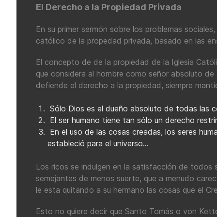
El Derecho a la Propiedad Privada
En su primer sermón sobre los problemas sociales
católico de la propedad privada, basado en las 
El concepto de de la propiedad de la Iglesia Cató
que considera al hombre como señor absoluto de t
defiende el derecho a la propiedad, siempre manti
Sólo Dios es el dueño absoluto de todas las c
El ser humano tiene tan sólo un derecho restri
En el uso de las cosas creadas, los seres huma
estableció para el universo...
Los ricos se indulgen en la satisfacción de todos s
semejantes de menos suerte, que a menudo carecen
le esta quitando a su hermano las cosas que el Cr
Esto no quiere decir que Santo Tomás o von Kett