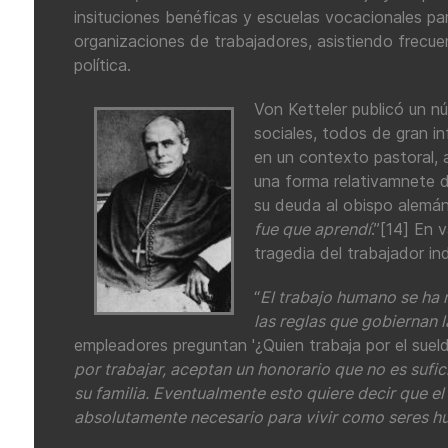
insituciones benéficas y escuelas vocacionales p
organizaciones de trabajadores, asistiendo frecu
política.
Von Ketteler publicó un n
sociales, todos de gran i
en un contexto pastoral, a
una forma relativamnete di
su deuda al obispo alemán,
fue que aprendí
.”[14] En 
tragedia del trabajador ind
“
El trabajo humano se ha 
las reglas que gobiernan 
empleadores preguntan '¿Quien trabaja por el sueldo
por trabajar, aceptan un honorario que no es sufic
su familia. Eventualmente esto quiere decir que el
absolutamente necesario para vivir como seres 