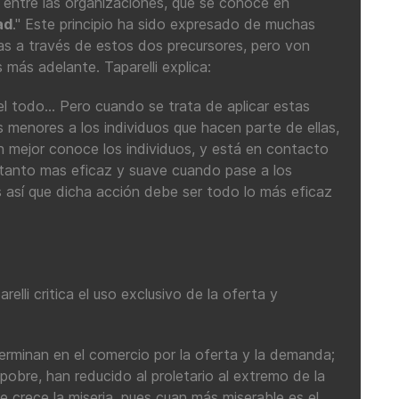
a entre las organizaciones, que se conoce en
ad
." Este principio ha sido expresado de muchas
icas a través de estos dos precursores, pero von
más adelante. Taparelli explica:
 todo... Pero cuando se trata de aplicar estas
 menores a los individuos que hacen parte de ellas,
en mejor conoce los individuos, y está en contacto
 tanto mas eficaz y suave cuando pase a los
s así que dicha acción debe ser todo lo más eficaz
relli critica el uso exclusivo de la oferta y
erminan en el comercio por la oferta y la demanda;
 pobre, han reducido al proletario al extremo de la
e crece la miseria, pues cuan más miserable es el