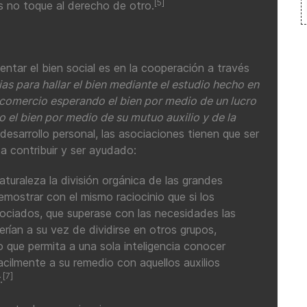
[5]
s no toque al derecho de otro.
entar el bien social es en la cooperación a través
as para hallar el bien mediante el estudio hecho en
omercio esperando el bien por medio de un lucro
 el bien por medio de su mutuo auxilio y de la
esarrollo personal, las asociaciones tienen que ser
a contribuir y ser ayudado:
turaleza la división orgánica de las grandes
ostrar con el mismo raciocinio que si los
ociados, que superase con las necesidades las
rían a su vez de dividirse en otros grupos,
 que permita a una sola inteligencia conocer
cilmente a su remedio con aquellos auxilios
[7]
.