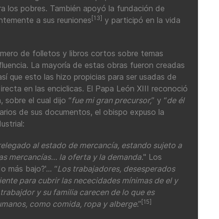
ara los pobres. También apoyó la fundación de
[13]
entemente a sus reuniones
y participó en la vida
úmero de folletos y libros cortos sobre temas
nfluencia. La mayoría de estas obras fueron creadas
sí que esto las hizo propicias para ser usadas de
recta en las enciclicas. El Papa León XIII reconoció
 sobre el cual dijo “
fue mi gran precursor,
” y “
de él
varios de sus documentos, el obispo expuso la
ustrial:
relegado al estado de mercancía, estando sujeto a
las mercancías… la oferta y la demanda.
" Los
 más bajo?'... “
Los trabajadores, desesperados
iente para cubrir las nececidades mínimas de el y
 trabajdor y su familia carecen de lo que es
[15]
humanos, como comida, ropa y alberge
.”