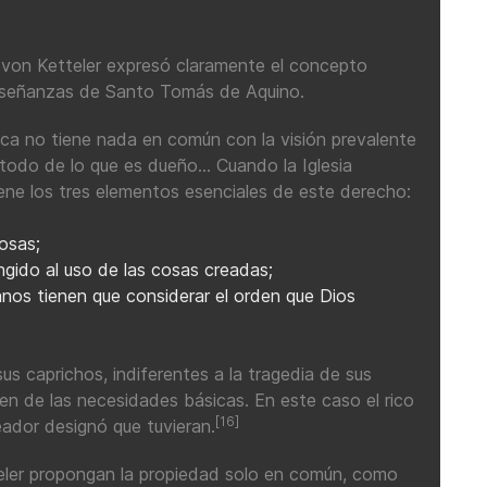
, von Ketteler expresó claramente el concepto
enseñanzas de Santo Tomás de Aquino.
lica no tiene nada en común con la visión prevalente
odo de lo que es dueño... Cuando la Iglesia
ene los tres elementos esenciales de este derecho:
osas;
ngido al uso de las cosas creadas;
nos tienen que considerar el orden que Dios
us caprichos, indiferentes a la tragedia de sus
 de las necesidades básicas. En este caso el rico
[16]
eador designó que tuvieran.
eler propongan la propiedad solo en común, como