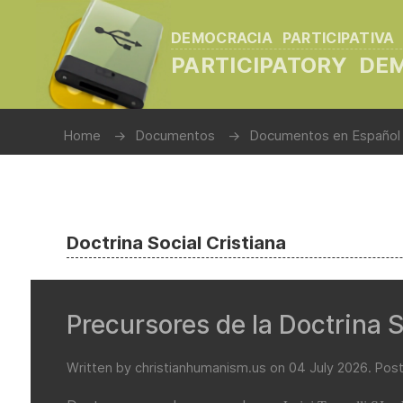
DEMOCRACIA PARTICIPATIVA
PARTICIPATORY D
Home
Documentos
Documentos en Español
Doctrina Social Cristiana
Precursores de la Doctrina So
Written by christianhumanism.us on
04 July 2026
. Pos