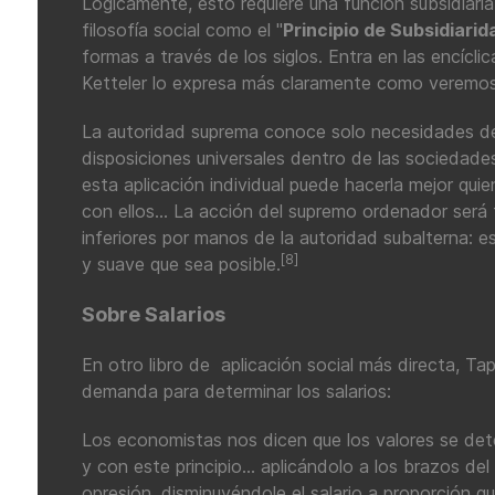
Lógicamente, esto requiere una función subsidiari
filosofía social como el "
Principio de Subsidiarid
formas a través de los siglos. Entra en las encícl
Ketteler lo expresa más claramente como veremos 
La autoridad suprema conoce solo necesidades del
disposiciones universales dentro de las sociedades
esta aplicación individual puede hacerla mejor qui
con ellos... La acción del supremo ordenador será
inferiores por manos de la autoridad subalterna: e
[8]
y suave que sea posible.
Sobre Salarios
En otro libro de aplicación social más directa, Tapa
demanda para determinar los salarios:
Los economistas nos dicen que los valores se det
y con este principio... aplicándolo a los brazos del
opresión, disminuyéndole el salario a proporción qu