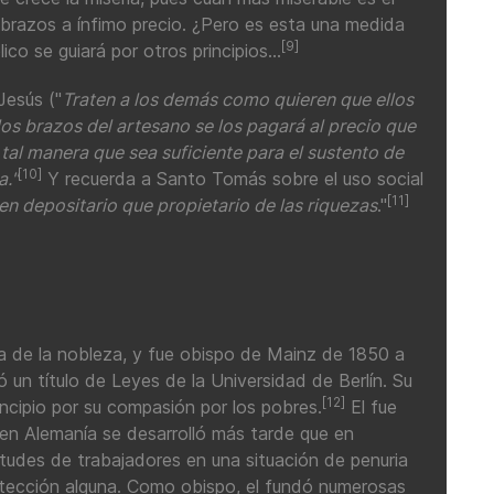
 brazos a ínfimo precio. ¿Pero es esta una medida
[9]
co se guiará por otros principios...
Jesús ("
Traten a los demás como quieren que ellos
os brazos del artesano se los pagará al precio que
 tal manera que sea suficiente para el sustento de
[10]
a."
Y recuerda a Santo Tomás sobre el uso social
[11]
ien depositario que propietario de las riquezas
."
ia de la nobleza, y fue obispo de Mainz de 1850 a
ó un título de Leyes de la Universidad de Berlín. Su
[12]
ncipio por su compasión por los pobres.
El fue
 en Alemanía se desarrolló más tarde que en
titudes de trabajadores en una situación de penuria
otección alguna. Como obispo, el fundó numerosas