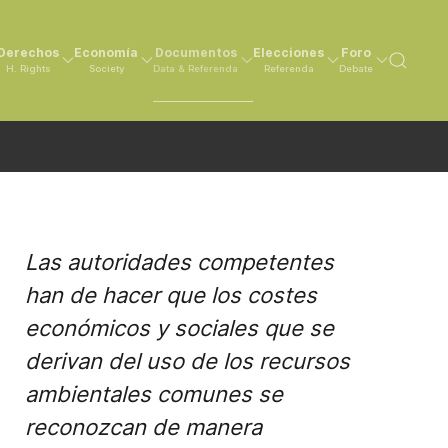
Derechos
Economía
Documentos
Elecciones
Foro
H. Rights
Society
Data & Referenda
Referenda
Debate
Las autoridades competentes
han de hacer que los costes
económicos y sociales que se
derivan del uso de los recursos
ambientales comunes se
reconozcan de manera