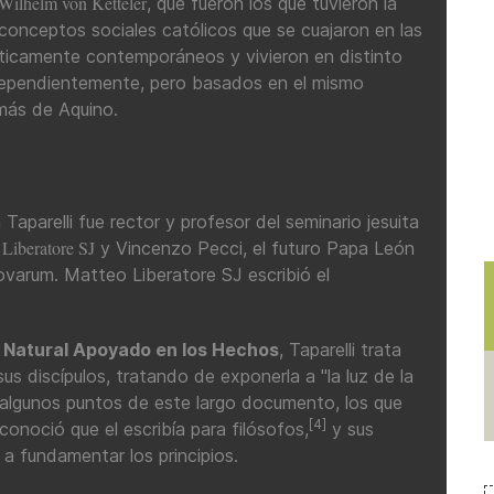
Wilhelm von Ketteler
, que fueron los que tuvieron la
 conceptos sociales católicos que se cuajaron en las
acticamente contemporáneos y vivieron en distinto
independientemente, pero basados en el mismo
más de Aquino.
 Taparelli fue rector y profesor del seminario jesuita
 Liberatore SJ
y Vincenzo Pecci, el futuro Papa León
ovarum. Matteo Liberatore SJ escribió el
 Natural Apoyado en los Hechos
, Taparelli trata
sus discípulos, tratando de exponerla a "la luz de la
algunos puntos de este largo documento, los que
[4]
econoció que el escribía para filósofos,
y sus
 fundamentar los principios.