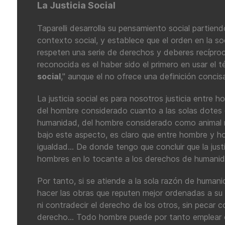
La Justicia Social
Taparelli desarrolla su pensamiento social partiend
contexto social, y establece que el orden en la so
respeten una serie de derechos y deberes recípr
reconocida es el haber sido el primero en usar el t
social
," aunque el no ofrece una definición concis
La justicia social es para nosotros justicia entre h
del hombre considerado cuanto a las solas dotes 
humanidad, del hombre considerado como animal r
bajo este aspecto, es claro que entre hombre y ho
igualdad... De donde tengo que concluir que la just
hombres en lo tocante a los derechos de humanida
Por tanto, si se atiende a la sola razón de human
hacer las obras que reputen mejor ordenadas a su 
ni contradecir el derecho de los otros, sin pecar 
derecho... Todo hombre puede por tanto emplear c