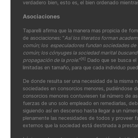
verdadero bien, esto es, el bien ordenado mientra
Asociaciones
Taparelli afirma que la manera mas propicia de fom
de asociaciones: "
Así los literatos forman academi
común; los especuladores fundan sociedades de c
común; los cónyuges la sociedad marital buscando
[6]
propagación de la prole
."
Dado que se busca el d
limitadas en tamaño, para que cada individuo pued
De donde resulta ser una necesidad de la misma na
sociedades en consorcios menores, pudiéndose dem
consorcios menores contuviesen tal número de as
fuerzas de uno solo empleado en remediarlas, debe
siguiendo así en descenso hasta llegar a un número
plenamente las necesidades de todos y proveer fa
externos que la sociedad está destinada a prestar