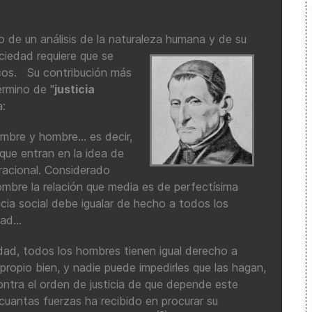
o de un análisis de la naturaleza
humana y de su
ciedad requiere que se
ocos. Su contribución más
érmino de "
justicia
a:
ombre y hombre... es decir,
que entran en la idea de
acional. Considerado
mbre la relación que media es de perfectísima
icia social debe igualar de hecho a todos los
d...
idad, todos los hombres tienen igual derecho a
propio bien, y nadie puede impedirles que las hagan,
contra el orden de justicia de que depende este
uantas fuerzas ha recibido en procurar su