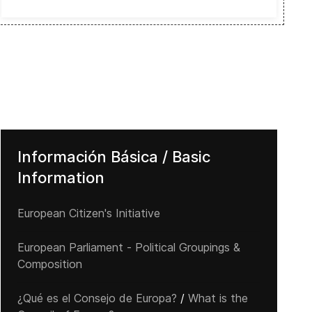
Información Básica / Basic
Information
European Citizen's Initiative
European Parliament - Political Groupings &
Composition
¿Qué es el Consejo de Europa?
/
What is the