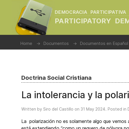
DEMOCRACIA PARTICIPATIVA
PARTICIPATORY D
Home
Documentos
Documentos en Español
Doctrina Social Cristiana
La intolerancia y la pola
Written by Siro del Castillo on
31 May 2024
. Posted in
La polarización no es solamente algo que vemos 
está extendiendo “como un reguero de pólvora po