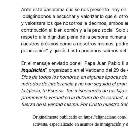
Ante este panorama que se nos presenta hoy en dí
obligándonos a escuchar y valorizar lo que el otr
y valorizara los que nosotros le decimos, ambos
contribución al bien común y a la paz social. Solo 
respeto a la dignidad plena de la persona humana 
nuestros prójimos como a nosotros mismos, podremo
polarización” y quizás hasta podamos salirnos del 
En el mensaje enviado por el Papa Juan Pablo II al
Inquisición
”, organizado en el Vaticano del 29 de
Dios de todos los hombres, en algunas épocas de la
métodos de intolerancia y no han seguido el gran
la Iglesia, tu Esposa. Ten misericordia de tus hij
promover la verdad en la dulzura de de caridad., 
fuerza de la verdad misma. Por Cristo nuestro Se
Originalmente publicado en https://elignaciano.com/, 
activista, especializado en asuntos de inmigración y 