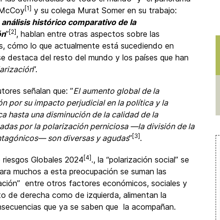
[1]
r McCoy
y su colega Murat Somer en su trabajo:
análisis histórico comparativo de la
[2]
ón
”
, hablan entre otras aspectos sobre las
ses, cómo lo que actualmente está sucediendo en
se destaca del resto del mundo y los países que han
larización
”.
tores señalan que: ”
El aumento global de la
 por su impacto perjudicial en la política y la
ca hasta una disminución de la calidad de la
as por la polarización perniciosa —la división de la
[3]
ntagónicos— son diversas y agudas
”
.
[4]
 riesgos Globales 2024
., la “polarización social” se
 Para muchos a esta preocupación se suman las
mación” entre otros factores económicos, sociales y
nto de derecha como de izquierda, alimentan la
 consecuencias que ya se saben que la acompañan.