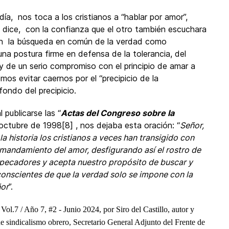
a, nos toca a los cristianos a “hablar por amor”,
o dice, con la confianza que el otro también escuchara
 en la búsqueda en común de la verdad como
una postura firme en defensa de la tolerancia, del
y de un serio compromiso con el principio de amar a
s evitar caernos por el “precipicio de la
fondo del precipicio.
 publicarse las “
Actas del Congreso sobre la
 octubre de 1998[8] , nos dejaba esta oración: “
Señor,
 historia los cristianos a veces han transigido con
 mandamiento del amor, desfigurando así el rostro de
os pecadores y acepta nuestro propósito de buscar y
conscientes de que la verdad solo se impone con la
ñor
”.
Vol.7 / Año 7, #2 - Junio 2024, por Siro del Castillo, autor y
de sindicalismo obrero, Secretario General Adjunto del Frente de