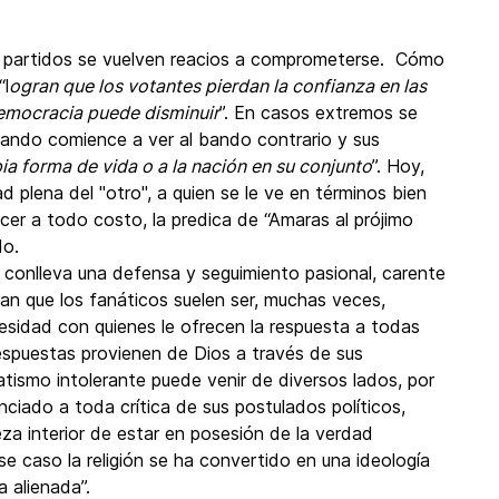
s partidos se vuelven reacios a comprometerse. Cómo
“l
ogran que los votantes pierdan la confianza en las
democracia puede disminuir
”. En casos extremos se
 bando comience a ver al bando contrario y sus
ia forma de vida o a la nación en su conjunto
”. Hoy,
 plena del "otro", a quien se le ve en términos bien
er a todo costo, la predica de “Amaras al prójimo
do.
a, conlleva una defensa y seguimiento pasional, carente
an que los fanáticos suelen ser, muchas veces,
sidad con quienes le ofrecen la respuesta a todas
espuestas provienen de Dios a través de sus
tismo intolerante puede venir de diversos lados, por
iado a toda crítica de sus postulados políticos,
teza interior de estar en posesión de la verdad
se caso la religión se ha convertido en una ideología
 alienada”.