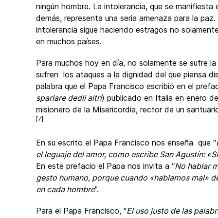
ningún hombre. La intolerancia, que se manifiesta 
demás, representa una seria amenaza para la paz
intolerancia sigue haciendo estragos no solamente p
en muchos países.
Para muchos hoy en día, no solamente se sufre la f
sufren los ataques a la dignidad del que piensa di
palabra que el Papa Francisco escribió en el prefaci
sparlare dedli altri
) publicado en Italia en enero d
misionero de la Misericordia, rector de un santuari
[7]
En su escrito el Papa Francisco nos enseña que “
el leguaje del amor, como escribe San Agustín: «Si 
En este prefacio el Papa nos invita a “
No hablar m
gesto humano, porque cuando «hablamos mal» de 
en cada hombre
”.
Para el Papa Francisco, “
El uso justo de las palab