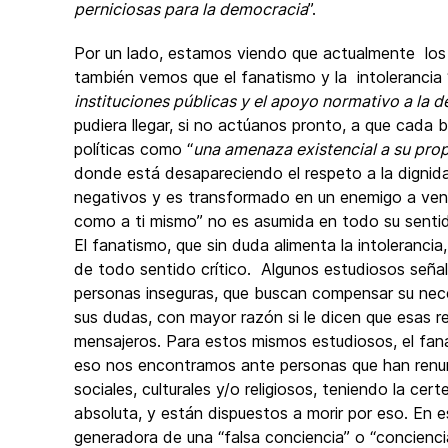
perniciosas para la democracia
”.
Por un lado, estamos viendo que actualmente lo
también vemos que el fanatismo y la intolerancia 
instituciones públicas y el apoyo normativo a la 
pudiera llegar, si no actúanos pronto, a que cada
políticas como “
una amenaza existencial a su prop
donde está desapareciendo el respeto a la dignidad
negativos y es transformado en un enemigo a venc
como a ti mismo” no es asumida en todo su senti
El fanatismo, que sin duda alimenta la intoleranci
de todo sentido crítico. Algunos estudiosos señal
personas inseguras, que buscan compensar su nece
sus dudas, con mayor razón si le dicen que esas r
mensajeros. Para estos mismos estudiosos, el fana
eso nos encontramos ante personas que han renunc
sociales, culturales y/o religiosos, teniendo la cer
absoluta, y están dispuestos a morir por eso. En e
generadora de una “falsa conciencia” o “conciencia