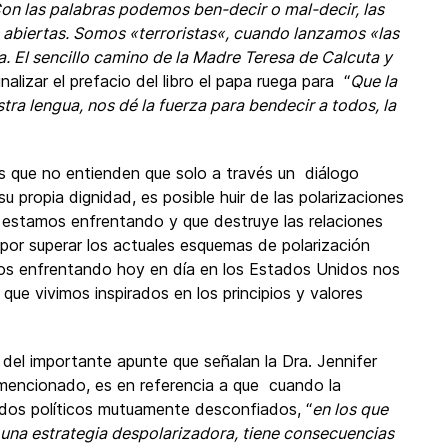
 Con las palabras podemos ben-decir o mal-decir, las
 abiertas. Somos «terroristas«, cuando lanzamos «las
a. El sencillo camino de la Madre Teresa de Calcuta y
finalizar el prefacio del libro el papa ruega para “
Que la
tra lengua, nos dé la fuerza para bendecir a todos, la
s que no entienden que solo a través un diálogo
su propia dignidad, es posible huir de las polarizaciones
os estamos enfrentando y que destruye las relaciones
or superar los actuales esquemas de polarización
mos enfrentando hoy en día en los Estados Unidos nos
ue vivimos inspirados en los principios y valores
el importante apunte que señalan la Dra. Jennifer
mencionado, es en referencia a que cuando la
ndos políticos mutuamente desconfiados, “
en los que
r una estrategia despolarizadora, tiene consecuencias