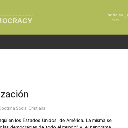
Noticias
EMOCRACY
News
rización
Doctrina Social Cristiana
.
aquí en los Estados Unidos de América. La misma se
r las democracias de todo el mundo” y el panorama