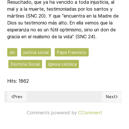
Resucitado, que ya ha vencido a toda injusticia, al
mal y a la muerte, testimoniadas por los santos y
mártires (SNC 20). Y que “encuentra en la Madre de
Dios su testimonio más alto. En ella vemos que la
esperanza no es un fútil optimismo, sino un don de
gracia en el realismo de la vida” (SNC 24).
dsi
justicia social
Papa Francisco
Doctrina Social
Iglesia catolica
Hits: 1862
Prev
Next
Previous article: El aborto y la Doctrina Social de la Iglesia
Next article
Comments powered by
CComment