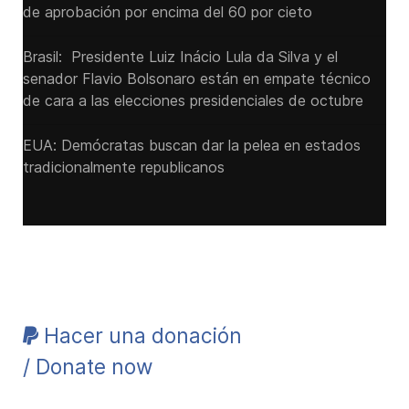
de aprobación por encima del 60 por cieto
Brasil: Presidente Luiz Inácio Lula da Silva y el
senador Flavio ‌Bolsonaro están en empate técnico
de cara a las ‌elecciones presidenciales de octubre
EUA: Demócratas buscan dar la pelea en estados
tradicionalmente republicanos
Hacer una donación
/ Donate now