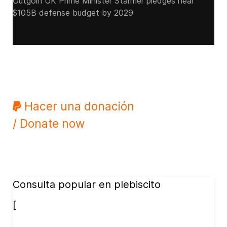
Outgoin UK Prime Minister Starmer pledges near
$105B defense budget by 2029
Hacer una donación
/ Donate now
Consulta popular en plebiscito
[