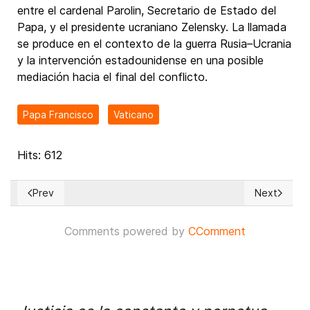
entre el cardenal Parolin, Secretario de Estado del
Papa, y el presidente ucraniano Zelensky. La llamada
se produce en el contexto de la guerra Rusia–Ucrania
y la intervención estadounidense en una posible
mediación hacia el final del conflicto.
Papa Francisco
Vaticano
Hits: 612
Prev
Next
Previous article: Centenares de Miles apoyan a líder oposito
Next articl
Comments powered by
CComment