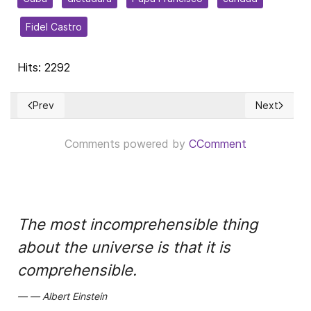
Fidel Castro
Hits: 2292
Prev
Next
Previous article: Las Inversiones en Cuba como factor de des
Next article
Comments powered by
CComment
The most incomprehensible thing
about the universe is that it is
comprehensible.
Albert Einstein