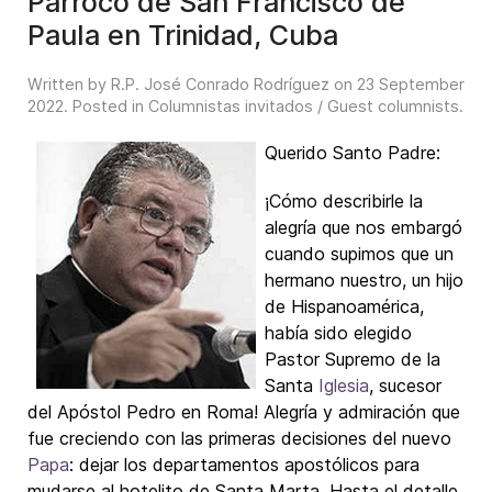
Párroco de San Francisco de
Paula en Trinidad, Cuba
Written by R.P. José Conrado Rodríguez on
23 September
2022
. Posted in
Columnistas invitados / Guest columnists
.
Querido Santo Padre:
¡Cómo describirle la
alegría que nos embargó
cuando supimos que un
hermano nuestro, un hijo
de Hispanoamérica,
había sido elegido
Pastor Supremo de la
Santa
Iglesia
, sucesor
del Apóstol Pedro en Roma! Alegría y admiración que
fue creciendo con las primeras decisiones del nuevo
Papa
: dejar los departamentos apostólicos para
mudarse al hotelito de Santa Marta. Hasta el detalle