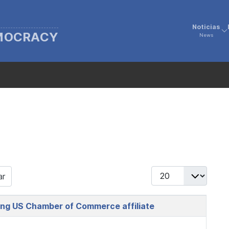
Noticias
EMOCRACY
News
Display #
ar
ing US Chamber of Commerce affiliate