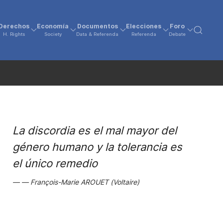
Derechos
Economía
Documentos
Elecciones
Foro
H. Rights
Society
Data & Referenda
Referenda
Debate
La discordia es el mal mayor del
género humano y la tolerancia es
el único remedio
François-Marie AROUET (Voltaire)