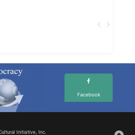
Cub
El 
Her
dir
dir
Facebook
ural Initiative, Inc.