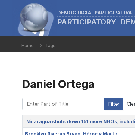
DEMOCRACIA PARTICIPATIVA
PARTICIPATORY D
Home
Tags
Daniel Ortega
Enter Part of Title
Filter
Cle
Title
Nicaragua shuts down 151 more NGOs, includ
Brooklyn Riveras Bryan, Héroe y Martir