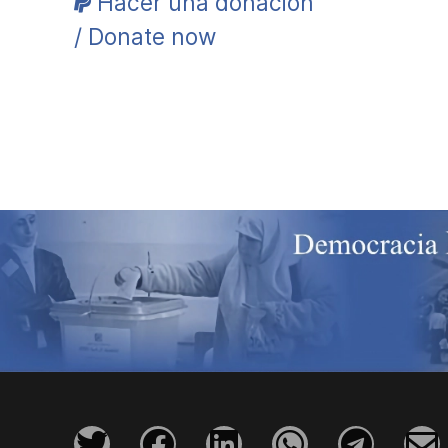
Hacer una donación
/ Donate now