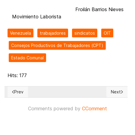
Froilán Barrios Nieves
Movimiento Laborista
Venezuela
trabajadores
sindicatos
OIT
Consejos Productivos de Trabajadores (CPT)
Estado Comunal
Hits: 177
Prev
Next
Previous article: LA DEUDA LABORAL DEL ESTADO VENEZOL
Next artic
Comments powered by
CComment