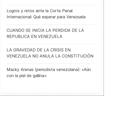
Logros y retos ante la Corte Penal
Internacional: Qué esperar para Venezuela
CUANDO SE INICIA LA PERDIDA DE LA
REPUBLICA EN VENEZUELA
LA GRAVEDAD DE LA CRISIS EN
VENEZUELA NO ANULA LA CONSTITUCIÓN
Macky Arenas (periodista venezolana): «Aún
con la piel de gallina»
Trump en la Florida International University: "Un nuevo día está po