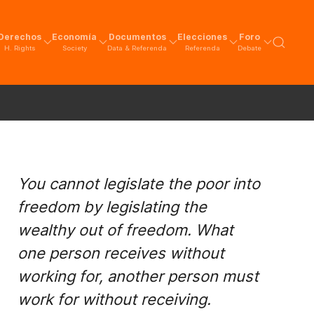
Derechos
Economía
Documentos
Elecciones
Foro
H. Rights
Society
Data & Referenda
Referenda
Debate
You cannot legislate the poor into
freedom by legislating the
wealthy out of freedom. What
one person receives without
working for, another person must
work for without receiving.