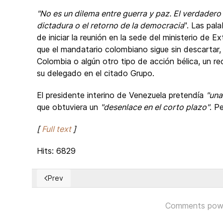
"No es un dilema entre guerra y paz. El verdadero
dictadura o el retorno de la democracia
". Las pal
de iniciar la reunión en la sede del ministerio de 
que el mandatario colombiano sigue sin descartar,
Colombia o algún otro tipo de acción bélica, un r
su delegado en el citado Grupo.
El presidente interino de Venezuela pretendía
"una
que obtuviera un
"desenlace en el corto plazo"
. P
[
Full text
]
Hits: 6829
Prev
Previous article: La ONU votará hoy jueves 28 dos r
Comments pow