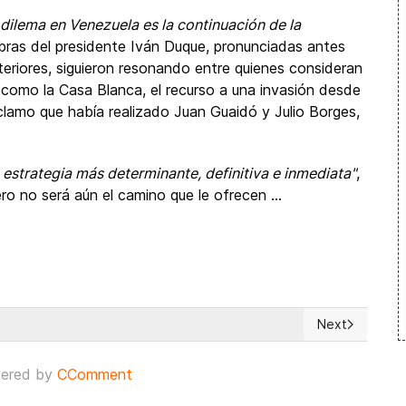
 dilema en Venezuela es la continuación de la
abras del presidente Iván Duque, pronunciadas antes
Exteriores, siguieron resonando entre quienes consideran
 como la Casa Blanca, el recurso a una invasión desde
eclamo que había realizado Juan Guaidó y Julio Borges,
 estrategia más determinante, definitiva e inmediata"
,
ero no será aún el camino que le ofrecen ...
Next
esoluciones opuestas de EU y Rusia sobre Venezuela
Next article: 
ered by
CComment