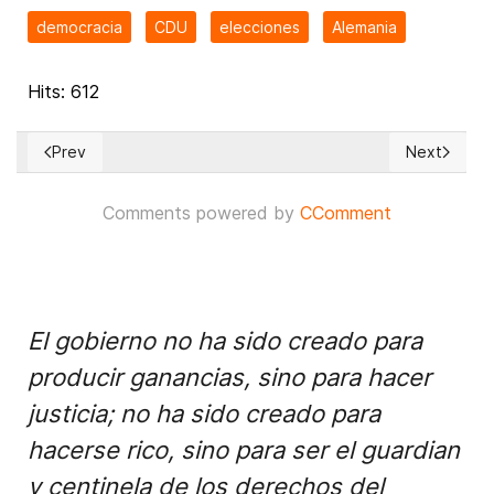
democracia
CDU
elecciones
Alemania
Hits: 612
Prev
Next
Previous article: FIRME APOYO de la UE a UCRANIA en REU
Next articl
Comments powered by
CComment
El gobierno no ha sido creado para
producir ganancias, sino para hacer
justicia; no ha sido creado para
hacerse rico, sino para ser el guardian
y centinela de los derechos del