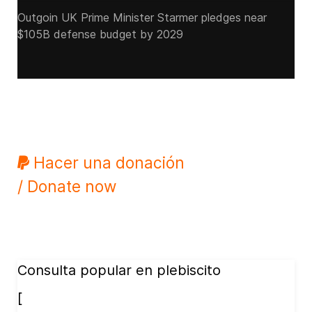
Outgoin UK Prime Minister Starmer pledges near
$105B defense budget by 2029
Hacer una donación
/ Donate now
Consulta popular en plebiscito
[