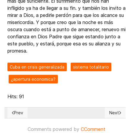
más que suficiente. El sufrimiento que nos han
infligido ya ha de llegar a su fin. y también los invito a
mirar a Dios, a pedirle perdón para que los alcance su
misericordia. Y porque creo que la noche es más
oscura cuando está a punto de amanecer, renuevo mi
confianza en Dios Padre que sigue estando junto a
este pueblo, y estará, porque esa es su alianza y su
promesa.
Cuba en crisis generalizada
sistema totalitario
¿apertura economica?
Hits: 91
Prev
Next
Previous article: Ramiro Valdés, esbirro de una cruel dictad
Next artic
Comments powered by
CComment