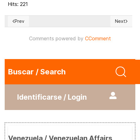
Hits: 221
Prev
Next
Previous article: I Have Been Thinking… (162)
Next article
Comments powered by
CComment
Buscar / Search
Identificarse / Login
Venezuela / Venezuelan Affairs