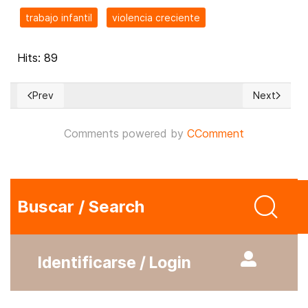
trabajo infantil
violencia creciente
Hits: 89
Prev
Next
Previous article: I Have Been Thinking… (164)
Next article
Comments powered by
CComment
Buscar / Search
Identificarse / Login