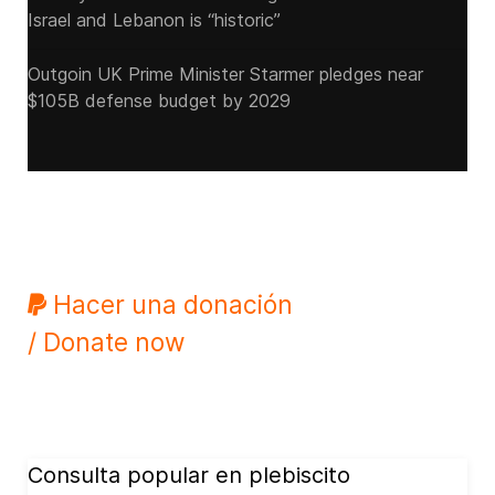
Israel and Lebanon is “historic”
Outgoin UK Prime Minister Starmer pledges near
$105B defense budget by 2029
Hacer una donación
/ Donate now
Consulta popular en plebiscito