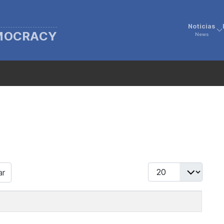
Noticias
EMOCRACY
News
Display #
ar