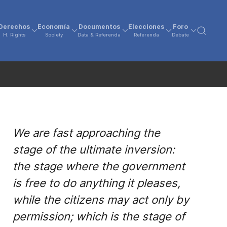
Derechos
Economía
Documentos
Elecciones
Foro
H. Rights
Society
Data & Referenda
Referenda
Debate
We are fast approaching the
stage of the ultimate inversion:
the stage where the government
is free to do anything it pleases,
while the citizens may act only by
permission; which is the stage of