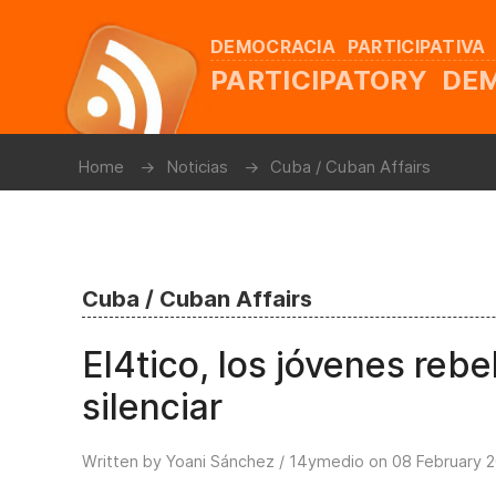
DEMOCRACIA PARTICIPATIVA
PARTICIPATORY D
Home
Noticias
Cuba / Cuban Affairs
Cuba / Cuban Affairs
El4tico, los jóvenes reb
silenciar
Written by Yoani Sánchez / 14ymedio on
08 February 