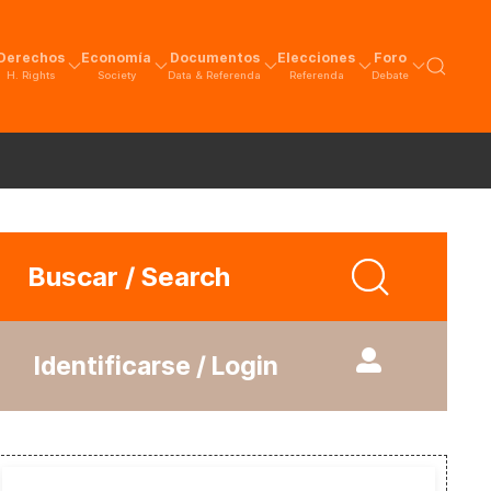
Derechos
Economía
Documentos
Elecciones
Foro
H. Rights
Society
Data & Referenda
Referenda
Debate
Buscar / Search
Identificarse / Login