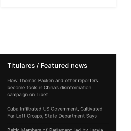
Titulares / Featured news
How Thomas Pauken and other reporters
become tools in China’s disinformation
campaign on Tibet
Cuba Infiltrated US Government, Cultivated
Far-Left Groups, State Department Says
Baltic Members of Parliament, led by Latvia,