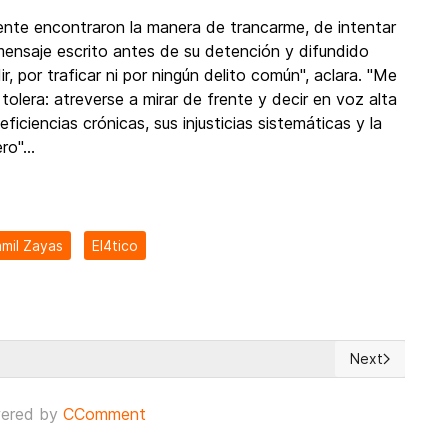
ente encontraron la manera de trancarme, de intentar
ensaje escrito antes de su detención y difundido
, por traficar ni por ningún delito común", aclara. "Me
 tolera: atreverse a mirar de frente y decir en voz alta
ficiencias crónicas, sus injusticias sistemáticas y la
o"...
mil Zayas
El4tico
Next
aís.
Next article: 
ered by
CComment