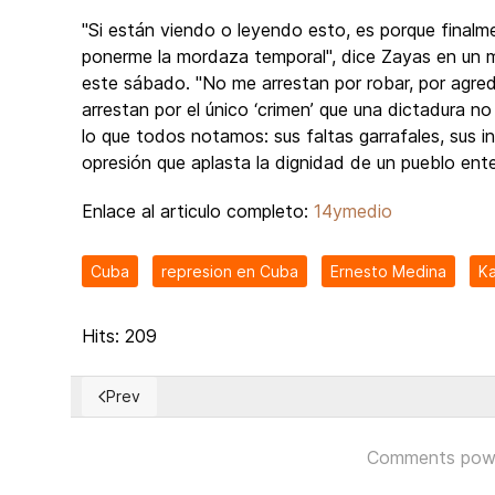
"Si están viendo o leyendo esto, es porque finalm
ponerme la mordaza temporal", dice Zayas en un m
este sábado. "No me arrestan por robar, por agredir
arrestan por el único ‘crimen’ que una dictadura no
lo que todos notamos: sus faltas garrafales, sus ine
opresión que aplasta la dignidad de un pueblo enter
Enlace al articulo completo:
14ymedio
Cuba
represion en Cuba
Ernesto Medina
Ka
Hits: 209
Prev
Previous article: El azúcar se derrumba, y con ella el p
Comments pow