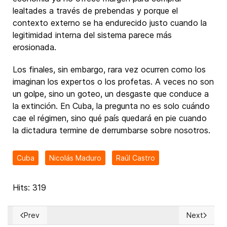
lealtades a través de prebendas y porque el
contexto externo se ha endurecido justo cuando la
legitimidad interna del sistema parece más
erosionada.
Los finales, sin embargo, rara vez ocurren como los
imaginan los expertos o los profetas. A veces no son
un golpe, sino un goteo, un desgaste que conduce a
la extinción. En Cuba, la pregunta no es solo cuándo
cae el régimen, sino qué país quedará en pie cuando
la dictadura termine de derrumbarse sobre nosotros.
Cuba
Nicolás Maduro
Raúl Castro
Hits: 319
Prev
Next
Previous article: Respuesta al discurso oficial de Díaz-Canel
Next article