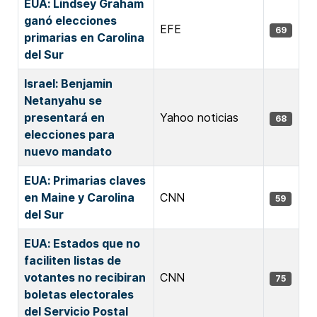
EUA: Lindsey Graham
ganó elecciones
EFE
69
primarias en Carolina
del Sur
Israel: Benjamin
Netanyahu se
presentará en
Yahoo noticias
68
elecciones para
nuevo mandato
EUA: Primarias claves
en Maine y Carolina
CNN
59
del Sur
EUA: Estados que no
faciliten listas de
votantes no recibiran
CNN
75
boletas electorales
del Servicio Postal