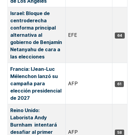
de Los Ángeles
Israel: Bloque de
centroderecha
conforma principal
alternativa al
EFE
64
gobierno de Benjamín
Netanyahu de cara a
las elecciones
Francia: lJean-Luc
Mélenchon lanzó su
campaña para
AFP
61
elección presidencial
de 2027
Reino Unido:
Laborista Andy
Burnham intentará
desafiar al primer
AFP
58