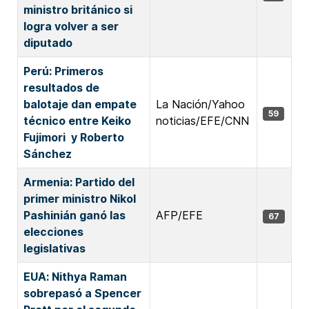
ministro británico si
logra volver a ser
diputado
Perú: Primeros
resultados de
balotaje dan empate
La Nación/Yahoo
59
técnico entre Keiko
noticias/EFE/CNN
Fujimori y Roberto
Sánchez
Armenia: Partido del
primer ministro Nikol
Pashinián ganó las
AFP/EFE
67
elecciones
legislativas
EUA: Nithya Raman
sobrepasó a Spencer