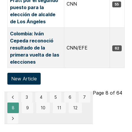
Pratt por el segundo
CNN
55
puesto para la
elección de alcalde
de Los Ángeles
Colombia: Iván
Cepeda reconoció
resultado de la
CNN/EFE
62
primera vuelta de las
elecciones
New Article
Page 8 of 64
3
4
5
6
7
8
9
10
11
12