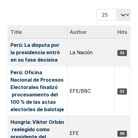
Display #
Title
Author
Hits
Articles
Perú: La disputa por
la presidencia entró
La Nación
52
en su fase decisiva
Perú: Oficina
Nacional de Procesos
Electorales finalizó
EFE/BBC
52
procesamiento del
100 % de las actas
electorles de balotaje
Hungría: Viktor Orbán
reelegido como
EFE
56
presidente del