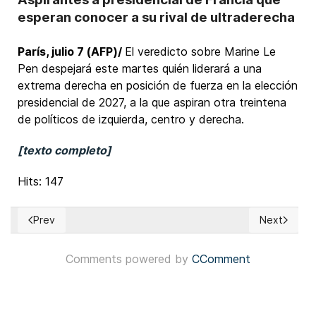
esperan conocer a su rival de ultraderecha
París, julio 7 (AFP)/
El veredicto sobre Marine Le
Pen despejará este martes quién liderará a una
extrema derecha en posición de fuerza en la elección
presidencial de 2027, a la que aspiran otra treintena
de políticos de izquierda, centro y derecha.
[texto completo]
Hits: 147
Prev
Next
Previous article: Perú: Gobierno declara prioridad principal 
Next articl
Comments powered by
CComment