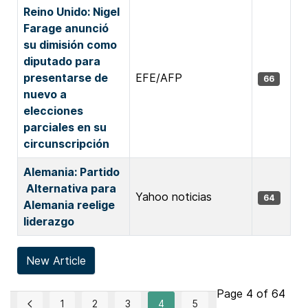
Reino Unido: Nigel
Farage anunció
su dimisión como
diputado para
presentarse de
EFE/AFP
66
nuevo a
elecciones
parciales en su
circunscripción
Alemania: Partido
Alternativa para
Yahoo noticias
64
Alemania reelige
liderazgo
New Article
Page 4 of 64
1
2
3
4
5