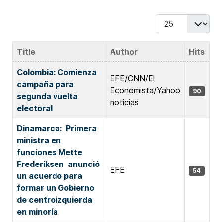
Display #
Title
Author
Hits
Articles
Colombia: Comienza
EFE/CNN/El
campaña para
Economista/Yahoo
90
segunda vuelta
noticias
electoral
Dinamarca: Primera
ministra en
funciones Mette
Frederiksen anunció
EFE
54
un acuerdo para
formar un Gobierno
de centroizquierda
en minoría