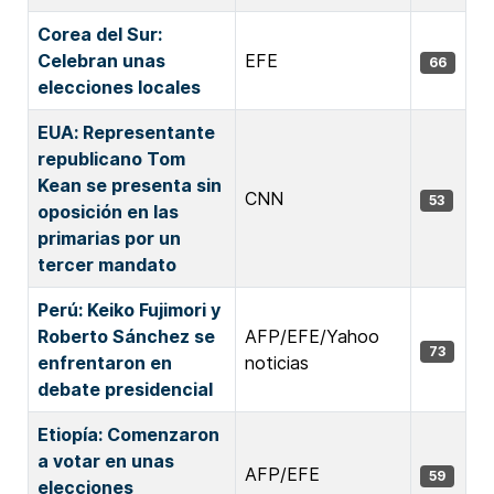
Corea del Sur:
Celebran unas
EFE
66
elecciones locales
EUA: Representante
republicano Tom
Kean se presenta sin
CNN
53
oposición en las
primarias por un
tercer mandato
Perú: Keiko Fujimori y
Roberto Sánchez se
AFP/EFE/Yahoo
73
enfrentaron en
noticias
debate presidencial
Etiopía: Comenzaron
a votar en unas
AFP/EFE
59
elecciones