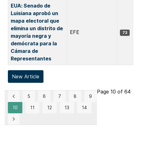
EUA: Senado de
Luisiana aprobó un
mapa electoral que
elimina un distrito de
EFE
73
mayoría negra y
demócrata para la
Cámara de
Representantes
New Article
Page 10 of 64
5
6
7
8
9
10
11
12
13
14