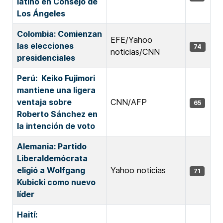
latino en Consejo de
Los Ángeles
Colombia: Comienzan
EFE/Yahoo
las elecciones
74
noticias/CNN
presidenciales
Perú: Keiko Fujimori
mantiene una ligera
ventaja sobre
CNN/AFP
65
Roberto Sánchez en
la intención de voto
Alemania: Partido
Liberaldemócrata
eligió a Wolfgang
Yahoo noticias
71
Kubicki como nuevo
líder
Haití: