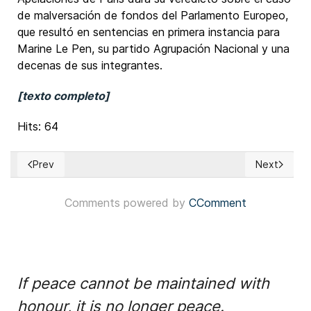
de malversación de fondos del Parlamento Europeo,
que resultó en sentencias en primera instancia para
Marine Le Pen, su partido Agrupación Nacional y una
decenas de sus integrantes.
[texto completo]
Hits: 64
Prev
Next
Previous article: Reino Unido: Abre el plazo de presentación 
Next article
Comments powered by
CComment
If peace cannot be maintained with
honour, it is no longer peace.