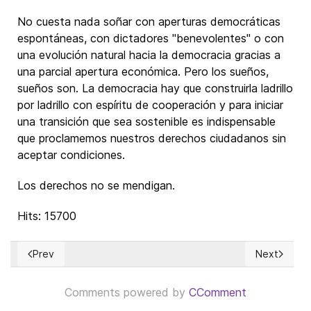
No cuesta nada soñar con aperturas democráticas
espontáneas, con dictadores "benevolentes" o con
una evolución natural hacia la democracia gracias a
una parcial apertura económica. Pero los sueños,
sueños son. La democracia hay que construirla ladrillo
por ladrillo con espíritu de cooperación y para iniciar
una transición que sea sostenible es indispensable
que proclamemos nuestros derechos ciudadanos sin
aceptar condiciones.
Los derechos no se mendigan.
Hits: 15700
Prev
Next
Previous article: El mito de la conservación de empleos med
Next article
Comments powered by
CComment