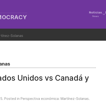
Noticias
EMOCRACY
News
rtínez-Solanas
lanas
tados Unidos vs Canadá y
25
. Posted in
Perspectiva económica: Martínez-Solanas
.