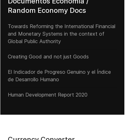
Documentos Economía /
Random Economy Docs
Towards Reforming the International Financial
and Monetary Systems in the context of
Global Public Authority
Creating Good and not just Goods
El Indicador de Progreso Genuino y el Índice
de Desarrollo Humano
Human Development Report 2020
CHINA: El peligro es inminente y es hora de despertar
Currency Converter