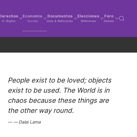
Derechos
Economía
Documentos
Elecciones
Foro
H. Rights
Society
Data & Referenda
Referenda
Debate
People exist to be loved; objects
exist to be used. The World is in
chaos because these things are
the other way round.
Dalai Lama