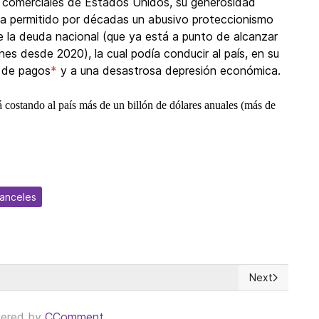
 comerciales de Estados Unidos, su generosidad
s ha permitido por décadas un abusivo proteccionismo
la deuda nacional (que ya está a punto de alcanzar
nes desde 2020), la cual podía conducir al país, en su
n de pagos
*
y a una desastrosa depresión económica.
stá costando al país más de un billón de dólares anuales (más de
ranceles
Next
alores
Next article: 
ered by
CComment