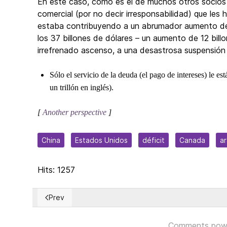
En este caso, como es el de muchos otros socios
comercial (por no decir irresponsabilidad) que le
estaba contribuyendo a un abrumador aumento de 
los 37 billones de dólares – un aumento de 12 billo
irrefrenado ascenso, a una desastrosa suspensió
Sólo el servicio de la deuda (el pago de intereses) le e
un trillón en inglés).
[
Another perspective
]
China
Estados Unidos
déficit
Canada
a
Hits: 1257
Prev
Previous article: Pánico transitorio en las bolsas de v
Comments pow