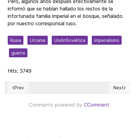
Pero, algunos años después efectivamente se
informó que se habían hallado los restos de la
infortunada familia imperial en el bosque, señalado
por nuestro corresponsal ruso.
Rusia
Ucrania
UniónSoviética
imperialismo
guerra
Hits: 3749
Prev
Next
Previous article: El Derecho, los derechos y el Código Penal
Next articl
Comments powered by
CComment