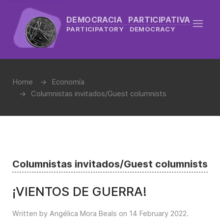
DEMOCRACIA PARTICIPATIVA
PARTICIPATORY DEMOCRACY
Home
Economía
Columnistas invitados/Guest columnists
Columnistas invitados/Guest columnists
¡VIENTOS DE GUERRA!
Written by Angélica Mora Beals on
14 February 2022
.