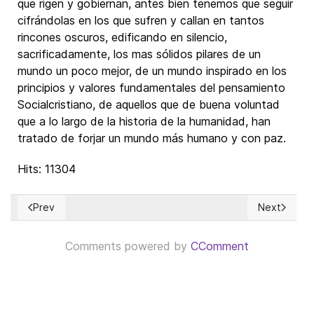
que rigen y gobiernan, antes bien tenemos que seguir
cifrándolas en los que sufren y callan en tantos
rincones oscuros, edificando en silencio,
sacrificadamente, los mas sólidos pilares de un
mundo un poco mejor, de un mundo inspirado en los
principios y valores fundamentales del pensamiento
Socialcristiano, de aquellos que de buena voluntad
que a lo largo de la historia de la humanidad, han
tratado de forjar un mundo más humano y con paz.
Hits: 11304
Prev
Next
Previous article: Misión y Retos de la Sociedad Civil en el P
Next article
Comments powered by
CComment