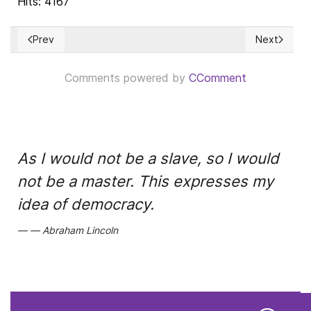
Hits: 4167
Prev
Next
Previous article: El "centro" y el Partido Popular español
Next article
Comments powered by
CComment
As I would not be a slave, so I would
not be a master. This expresses my
idea of democracy.
Abraham Lincoln