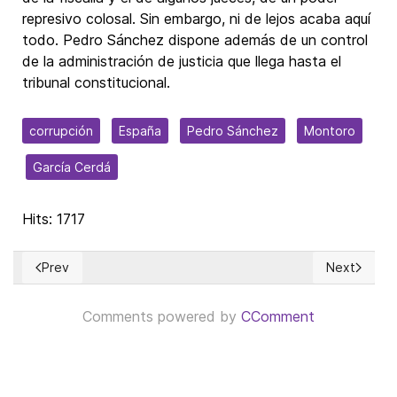
represivo colosal. Sin embargo, ni de lejos acaba aquí
todo. Pedro Sánchez dispone además de un control
de la administración de justicia que llega hasta el
tribunal constitucional.
corrupción
España
Pedro Sánchez
Montoro
García Cerdá
Hits: 1717
Prev
Next
Previous article: He estado pensando… (LXXIII)
Next article
Comments powered by
CComment