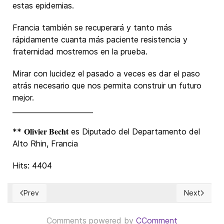
estas epidemias.
Francia también se recuperará y tanto más
rápidamente cuanta más paciente resistencia y
fraternidad mostremos en la prueba.
Mirar con lucidez el pasado a veces es dar el paso
atrás necesario que nos permita construir un futuro
mejor.
_______________________
Olivier Becht
**
es Diputado del Departamento del
Alto Rhin, Francia
Hits: 4404
Prev
Next
Previous article: The Globalist Disease
Next articl
Comments powered by
CComment