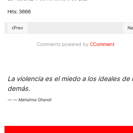
Hits: 3666
Prev
Ne
Previous article: Comunicado de Naciones Unidas a Cuba exi
Ne
Comments powered by
CComment
La violencia es el miedo a los ideales de 
demás.
Mahatma Ghandi