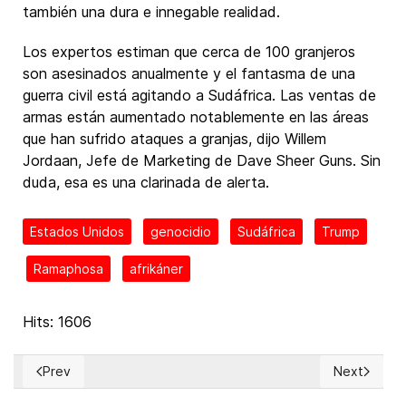
también una dura e innegable realidad.
Los expertos estiman que cerca de 100 granjeros
son asesinados anualmente y el fantasma de una
guerra civil está agitando a Sudáfrica. Las ventas de
armas están aumentado notablemente en las áreas
que han sufrido ataques a granjas, dijo Willem
Jordaan, Jefe de Marketing de Dave Sheer Guns. Sin
duda, esa es una clarinada de alerta.
Estados Unidos
genocidio
Sudáfrica
Trump
Ramaphosa
afrikáner
Hits: 1606
Prev
Next
Previous article: ¡Ecofest 2025 en La Habana!
Next articl