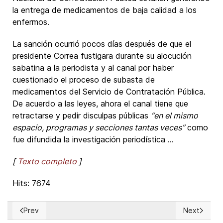
la entrega de medicamentos de baja calidad a los
enfermos.
La sanción ocurrió pocos días después de que el
presidente Correa fustigara durante su alocución
sabatina a la periodista y al canal por haber
cuestionado el proceso de subasta de
medicamentos del Servicio de Contratación Pública.
De acuerdo a las leyes, ahora el canal tiene que
retractarse y pedir disculpas públicas
“en el mismo
espacio, programas y secciones tantas veces”
como
fue difundida la investigación periodística ...
[
Texto completo
]
Hits: 7674
Prev
Next
Previous article: Nulidad e inefectividad de fallos que viol
Next articl